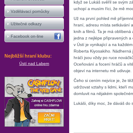
když se Lukáš svěřil se svým zá
uchopí a musím říci, že mě moc
Vzdělávací pomůcky
Už na první pohled mě příjemně
Užitečné odkazy
hraní, adresu místa setkávání a
knih a filmů. Ta je má oblíbená
Facebook on-line
jedna z nejlépe připravených a
v Ústí je vynikající a na každé
Roberta Kiyosakiho. Nádherná j
Nejbližší hraní klubu:
hráči jsou vždy po ruce nováčk
Ústí nad Labem
Oceňování a focení hráčů a vítě
objeví na internetu mě udivuje. 
Čeho si cením nejvíce je, že tě
udržovat vztahy s lidmi, kteří 
domluvit na nějakém společném 
Lukáši, díky moc, že dáváš do s