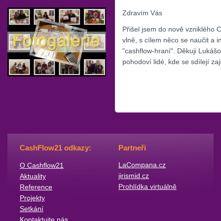
Zdravím Vás
Přišel jsem do nově vzniklého C
vlně, s cílem něco se naučit a i
"cashflow-hraní". Děkuji Lukášo
pohodoví lidé, kde se sdílejí z
CashFlow21 odkazy:
Partneři
​LaCompana.cz
O Cashflow21
jirismid.cz
Aktuality
Prohlídka virtuálně
Reference
Projekty
Setkání
Kontaktujte nás