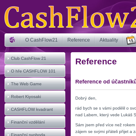
O CashFlow21
Reference
Aktuality
Club CashFlow 21
Reference
O hře CASHFLOW 101
Reference od účastník
The Web Game
CASHFLOW
Robert Kiyosaki
Dobrý den,
rád bych se s vámi podělil o sv
CASHFLOW kvadrant
nad Labem, který vede Lukáš S
Finanční vzdělání
Sám jsem před více než rokem ve
zájem se svými přáteli přijet a 
Finanční svoboda