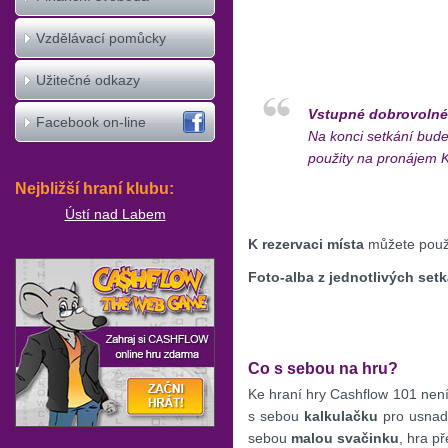
Vzdělávací pomůcky
Užitečné odkazy
Vstupné dobrovolné
Facebook on-line
Na konci setkání bud
použity na pronájem K
Nejbližší hraní klubu:
Ústí nad Labem
K rezervaci místa
můžete použít
Foto-alba z jednotlivých setk
Co s sebou na hru?
Ke hraní hry Cashflow 101 nen
s sebou
kalkulačku
pro usnadn
sebou
malou svačinku
, hra př