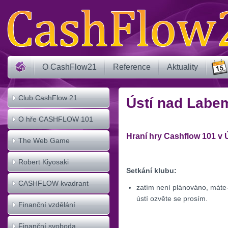
O CashFlow21
Reference
Aktuality
Club CashFlow 21
Ústí nad Labe
O hře CASHFLOW 101
Hraní hry Cashflow 101 v 
The Web Game
CASHFLOW
Robert Kiyosaki
Setkání klubu:
CASHFLOW kvadrant
zatím není plánováno, máte-
ústí ozvěte se prosím.
Finanční vzdělání
Finanční svoboda