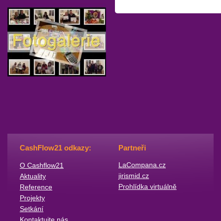
CashFlow21 odkazy:
Partneři
​LaCompana.cz
O Cashflow21
jirismid.cz
Aktuality
Prohlídka virtuálně
Reference
Projekty
Setkání
Kontaktujte nás